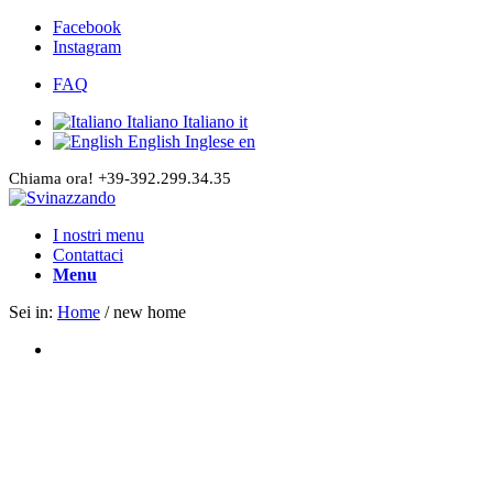
Facebook
Instagram
FAQ
Italiano
Italiano
it
English
Inglese
en
Chiama ora! +39-392.299.34.35
I nostri menu
Contattaci
Menu
Sei in:
Home
/
new home