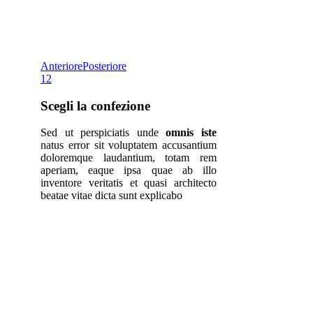
Anteriore
Posteriore
1
2
Scegli la confezione
Sed ut perspiciatis unde
omnis iste
natus error sit voluptatem accusantium
doloremque laudantium, totam rem
aperiam, eaque ipsa quae ab illo
inventore veritatis et quasi architecto
beatae vitae dicta sunt explicabo
Esperienza e Affidabilità