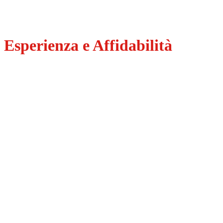
Contattaci subito
Esperienza e Affidabilità
Bottiglie Consegnate
+
53
.
267
Degustazioni
+
75
.
357
Cesti Regalo