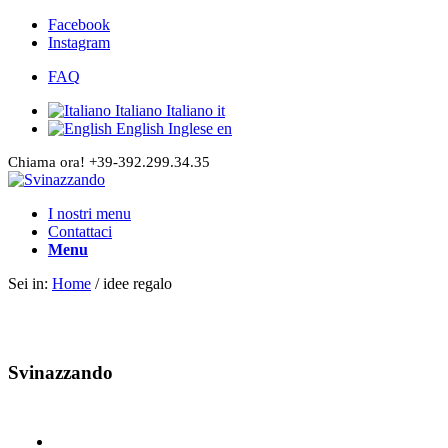
Facebook
Instagram
FAQ
Italiano
Italiano
it
English
Inglese
en
Chiama ora! +39-392.299.34.35
I nostri menu
Contattaci
Menu
Sei in:
Home
/
idee regalo
Svinazzando