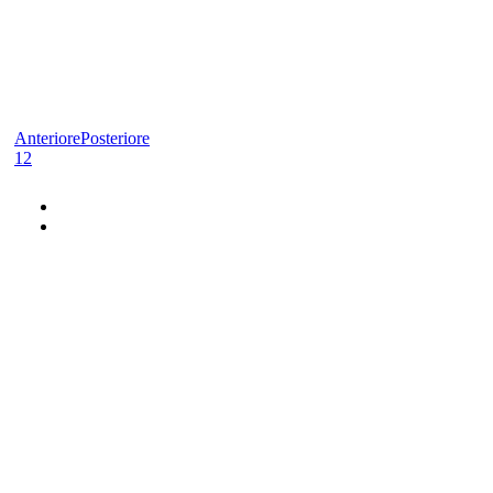
Anteriore
Posteriore
1
2