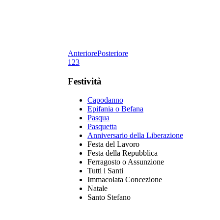
Anteriore
Posteriore
1
2
3
F
estività
Capodanno
Epifania o Befana
Pasqua
Pasquetta
Anniversario della Liberazione
Festa del Lavoro
Festa della Repubblica
Ferragosto o Assunzione
Tutti i Santi
Immacolata Concezione
Natale
Santo Stefano